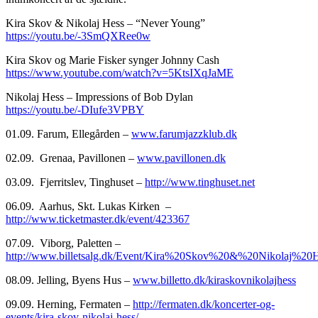
Kira Skov & Nikolaj Hess – “Never Young”
https://youtu.be/-3SmQXRee0w
Kira Skov og Marie Fisker synger Johnny Cash
https://www.youtube.com/watch?v=5KtsIXqJaME
Nikolaj Hess – Impressions of Bob Dylan
https://youtu.be/-DIufe3VPBY
01.09. Farum, Ellegården –
www.farumjazzklub.dk
02.09. Grenaa, Pavillonen –
www.pavillonen.dk
03.09. Fjerritslev, Tinghuset –
http://www.tinghuset.net
06.09. Aarhus, Skt. Lukas Kirken –
http://www.ticketmaster.dk/event/423367
07.09. Viborg, Paletten –
http://www.billetsalg.dk/Event/Kira%20Skov%20&%20Nikolaj%20
08.09. Jelling, Byens Hus –
www.billetto.dk/kiraskovnikolajhess
09.09. Herning, Fermaten –
http://fermaten.dk/koncerter-og-
events/kira-skov-nikolaj-hess/