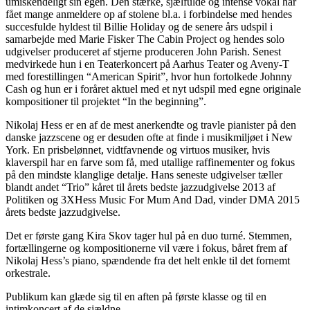
umiskendeligt sin egen. Den stærke, sjælfulde og intense vokal har
fået mange anmeldere op af stolene bl.a. i forbindelse med hendes
succesfulde hyldest til Billie Holiday og de senere års udspil i
samarbejde med Marie Fisker The Cabin Project og hendes solo
udgivelser produceret af stjerne produceren John Parish. Senest
medvirkede hun i en Teaterkoncert på Aarhus Teater og Aveny-T
med forestillingen “American Spirit”, hvor hun fortolkede Johnny
Cash og hun er i foråret aktuel med et nyt udspil med egne originale
kompositioner til projektet “In the beginning”.
Nikolaj Hess er en af de mest anerkendte og travle pianister på den
danske jazzscene og er desuden ofte at finde i musikmiljøet i New
York. En prisbelønnet, vidtfavnende og virtuos musiker, hvis
klaverspil har en farve som få, med utallige raffinementer og fokus
på den mindste klanglige detalje. Hans seneste udgivelser tæller
blandt andet “Trio” kåret til årets bedste jazzudgivelse 2013 af
Politiken og 3XHess Music For Mum And Dad, vinder DMA 2015
årets bedste jazzudgivelse.
Det er første gang Kira Skov tager hul på en duo turné. Stemmen,
fortællingerne og kompositionerne vil være i fokus, båret frem af
Nikolaj Hess’s piano, spændende fra det helt enkle til det fornemt
orkestrale.
Publikum kan glæde sig til en aften på første klasse og til en
intimkoncert af de sjældne.