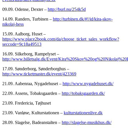
09.09. Odense, Dexter –
http://burl.nu/254k5d
14.09. Randers, Turbinen –
http://turbinen.dk/#!/id/kira-skov-
nikolaj-hess
15.09. Aalborg, Huset –
https://www.place2book.com/da/choose_ticket_sales_workflow?
seccode=9c18a49513
16.09. Silkeborg, Rampelyset –
http://www.billetsalg.dk/Event/Kira%20Skov%20og%20Nikolaj%20
17.09. Sønderborg, Sønderborghus –
http://www.ticketmaster.dk/event/423369
21.09. Aabenraa, Nygadehuset –
http://www.nygadehuset.dk/
22.09. Assens, Tobaksgaarden –
http://tobaksgaarden.dk/
23.09. Fredericia, Tøjhuset
23.09. Vanløse, Kulturstationen –
kulturstationenlive.dk
28.09. Slagelse, Badeanstalten –
http://slagelse-musikhus.dk/